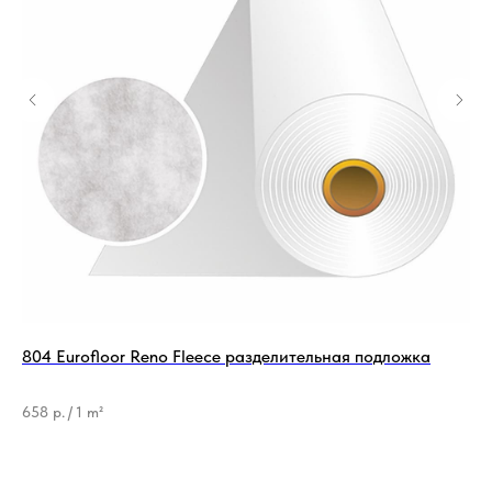
804 Eurofloor Reno Fleece разделительная подложка
По
Бре
Ти
658
р.
/
1 m²
6 
44