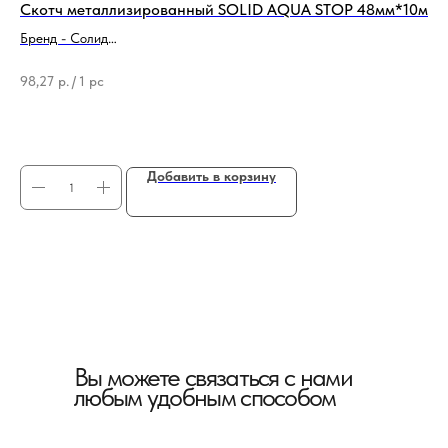
Скотч металлизированный SOLID AQUA STOP 48мм*10м
По
Бренд - Солид
Бре
Ширина - 48 мм
Ти
98,27
р.
/
1 pc
2 
16
Добавить в корзину
Вы можете связаться с нами
любым удобным способом