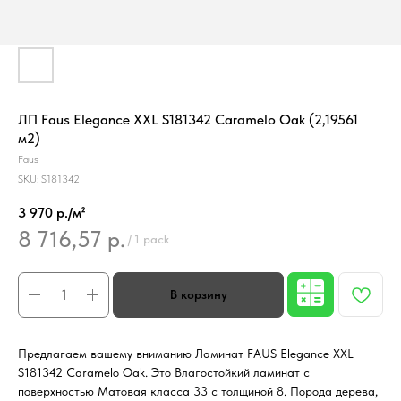
ЛП Faus Elegance XXL S181342 Caramelo Oak (2,19561
м2)
Faus
SKU:
S181342
3 970 р./м²
8 716,57
р.
/
1 pack
Предлагаем вашему вниманию Ламинат FAUS Elegance XXL
S181342 Caramelo Oak. Это Влагостойкий ламинат с
поверхностью Матовая класса 33 с толщиной 8. Порода дерева,