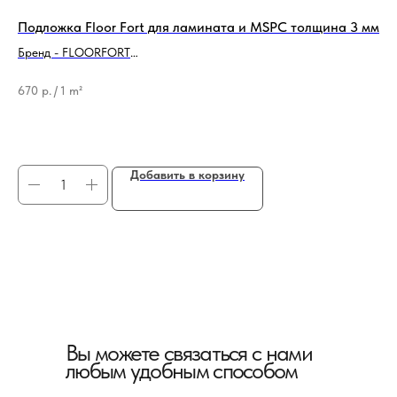
 мм
Подложка Floor Fort для ламината и MSPC толщина 3 мм
Пл
20
Бренд - FLOORFORT
Тип продукции - Подложка
Бр
Тол
670
р.
/
1 m²
84
85
Добавить в корзину
Вы можете связаться с нами
любым удобным способом