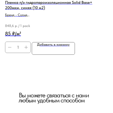
Пленка п/э гидропароизоляционная Solid Base+
По
200мкм, синяя (10 м2)
во
Бренд - Солид
Бр
Толщина - 0,2 мм
Ти
848,6
р.
/
1 pack
1 2
85 ₽/м²
11
Добавить в корзину
Вы можете связаться с нами
любым удобным способом