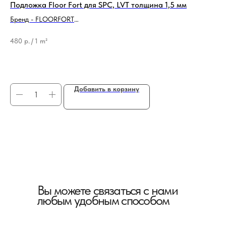
Подложка Floor Fort для SPC, LVT толщина 1,5 мм
По
па
Бренд - FLOORFORT
Тип продукции - Подложка
Бр
Ти
480
р.
/
1 m²
64
12
Добавить в корзину
Вы можете связаться с нами
любым удобным способом