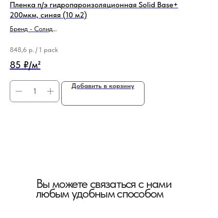
Пленка п/э гидропароизоляционная Solid Base+
По
200мкм, синяя (10 м2)
Бре
Бренд - Солид
Ти
Толщина - 0,2 мм
4 
848,6
р.
/
1 pack
40
85 ₽/м²
Добавить в корзину
Вы можете связаться с нами
любым удобным способом