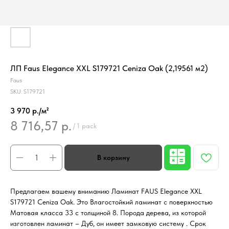
ЛП Faus Elegance XXL S179721 Ceniza Oak (2,19561 м2)
Faus
SKU:
S179721
3 970 р./м²
8 716,57
р.
/
1 pack
Предлагаем вашему вниманию Ламинат FAUS Elegance XXL
S179721 Ceniza Oak. Это Влагостойкий ламинат с поверхностью
Матовая класса 33 с толщиной 8. Порода дерева, из которой
изготовлен ламинат – Дуб, он имеет замковую систему . Срок