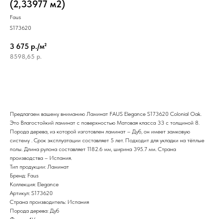
(2,33977 м2)
Faus
S173620
3 675 р./м²
8598,65
р.
Предлагаем вашему вниманию Ламинат FAUS Elegance S173620 Colonial Oak.
Это Влагостойкий ламинат с поверхностью Матовая класса 33 с толщиной 8.
Порода дерева, из которой изготовлен ламинат – Дуб, он имеет замковую
систему . Срок эксплуатации составляет 5 лет. Подходит для укладки на тёплые
полы. Длина рулона составляет 1182.6 мм, ширина 395.7 мм. Страна
производства – Испания.
Тип продукции: Ламинат
Бренд: Faus
Коллекция: Elegance
Артикул: S173620
Страна производитель: Испания
Порода дерева: Дуб