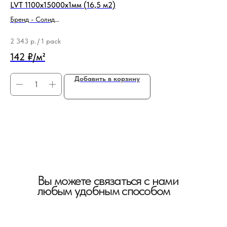
LVT 1100x15000x1мм (16,5 м2)
Бре
Бренд - Солид
Ти
Тип продукции - Подложка
5 
2 343
р.
/
1 pack
35
142 ₽/м²
Добавить в корзину
Вы можете связаться с нами
любым удобным способом