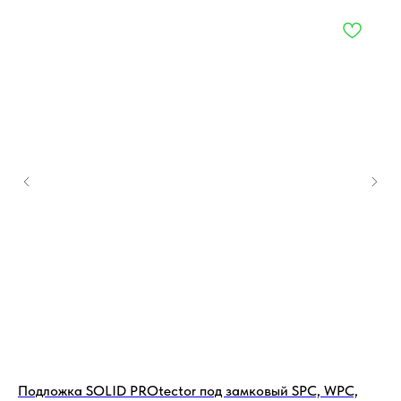
Подложка SOLID PROtector под замковый SPC, WPC,
По