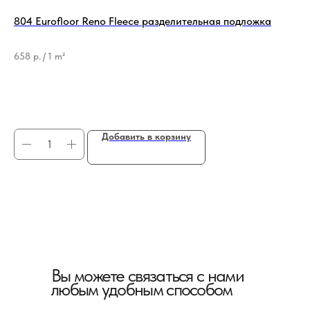
804 Eurofloor Reno Fleece разделительная подложка
По
(1
Бр
658
р.
/
1 m²
Ти
1 
96
Добавить в корзину
Вы можете связаться с нами
любым удобным способом