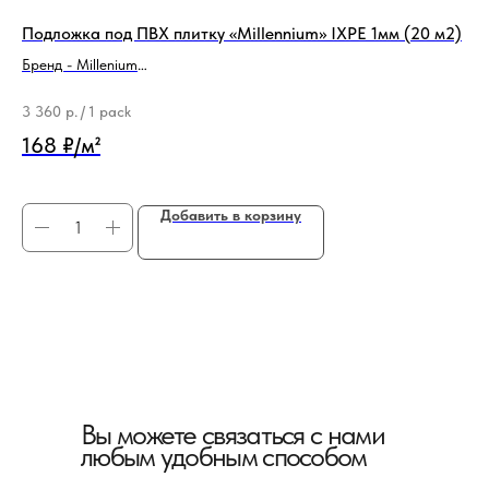
Подложка под ПВХ плитку «Millennium» IXPE 1мм (20 м2)
По
(1
Бренд - Millenium
Тип продукции - Подложка
Бр
Ти
3 360
р.
/
1 pack
1 
168 ₽/м²
96
Добавить в корзину
Вы можете связаться с нами
любым удобным способом