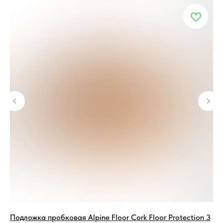
Подложка пробковая Alpine Floor Cork Floor Protection 3
По