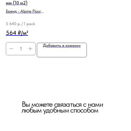
мм (10 м2)
па
Бренд - Alpine Floor
Бр
Тип продукции - Подложка
Ти
5 640
р.
/
1 pack
64
564 ₽/м²
12
Добавить в корзину
Вы можете связаться с нами
любым удобным способом