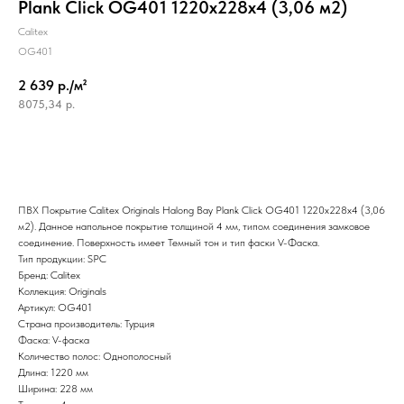
Plank Click OG401 1220x228x4 (3,06 м2)
Calitex
OG401
2 639 р./м²
8075,34
р.
ПВХ Покрытие Calitex Originals Halong Bay Plank Click OG401 1220x228x4 (3,06
м2). Данное напольное покрытие толщиной 4 мм, типом соединения замковое
соединение. Поверхность имеет Темный тон и тип фаски V-Фаска.
Тип продукции: SPC
Бренд: Calitex
Коллекция: Originals
Артикул: OG401
Страна производитель: Турция
Фаска: V-фаска
Количество полос: Однополосный
Длина: 1220 мм
Ширина: 228 мм