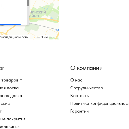
ог
О компании
 товаров
О нас
ная доска
Сотрудничество
рная доска
Контакты
ассив
Политика конфиденциальнос
т
Гарантии
вые покрытия
варцвинил