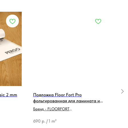
sic 2 mm
Подложка Floor Fort Pro
Под
фольгированная для ламината и
Domo
MSPC толщина 2 мм
клап
Бренд - FLOORFORT
Брен
Тип продукции - Подложка
Тип 
690
р.
/
1 m²
2 14