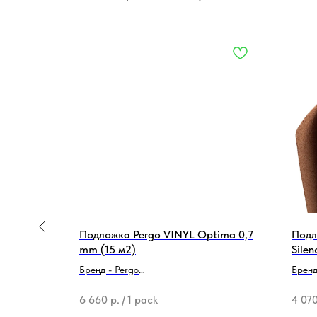
e Floor
Подложка Pergo VINYL Optima 0,7
Подл
mm (15 м2)
Silen
Бренд - Pergo
Бренд 
Тип продукции - Подложка
Тип п
6 660
р.
/
1 pack
4 07