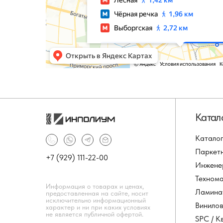
Катал
Каталог
Паркет
+7 (929) 111-22-00
Инжене
Техном
Информация о товарах и ценах,
Ламина
предоставленная на сайте, носит
исключительно информационный
Винило
характер и ни при каких условиях
не является публичной офертой.
SPC / К