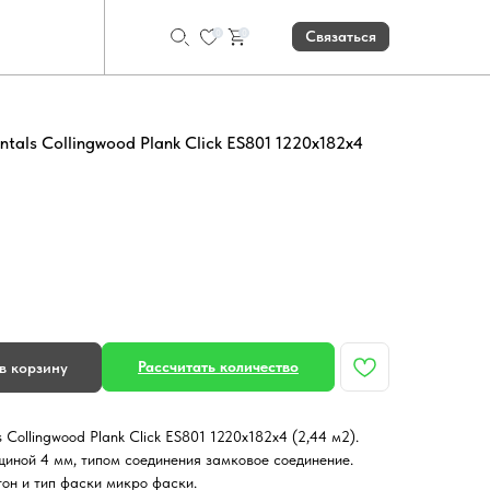
0
0
Связаться
tals Collingwood Plank Click ES801 1220x182x4
Рассчитать количество
в корзину
 Collingwood Plank Click ES801 1220x182x4 (2,44 м2).
иной 4 мм, типом соединения замковое соединение.
он и тип фаски микро фаски.