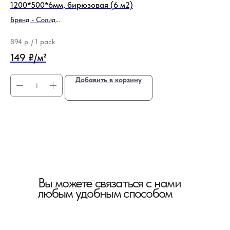
1200*500*6мм, бирюзовая (6 м2)
па
Бренд - Солид
Бр
Тип продукции - Подложка
Ти
894
р.
/
1 pack
64
149 ₽/м²
12
Добавить в корзину
Вы можете связаться с нами
любым удобным способом