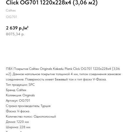
Click OG701 1220x228x4 (3,06 м2)
Calitex
OG701
2 639 р./м²
8075,34
р.
ПВХ Покрытие Calitex Originals Kakadu Plank Click OG701 1220x228x4 (3,06
м2). Данное напольное покрытие толщиной 4 мм, типом соединения замковое
соединение. Поверхность имеет Бежевый тон и тип фаски V-Фаска.
Тип продукции: SPC
Бренд: Calitex
Коллекция: Originals
Артикул: OG701
Страна производитель: Турция
Фаска: V-фаска
Количество полос: Однополосный
Длина: 1220 мм
Ширина: 228 мм