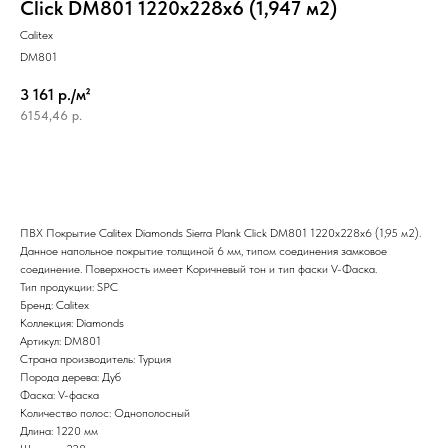
Click DM801 1220x228x6 (1,947 м2)
Calitex
DM801
3 161 р./м²
6154,46
р.
ПВХ Покрытие Calitex Diamonds Sierra Plank Click DM801 1220x228x6 (1,95 м2).
Данное напольное покрытие толщиной 6 мм, типом соединения замковое
соединение. Поверхность имеет Коричневый тон и тип фаски V-Фаска.
Тип продукции: SPC
Бренд: Calitex
Коллекция: Diamonds
Артикул: DM801
Страна производитель: Турция
Порода дерева: Дуб
Фаска: V-фаска
Количество полос: Однополосный
Длина: 1220 мм