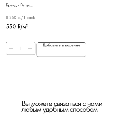
Бренд - Pergo
Бр
Тип продукции - Подложка
Ти
8 250
р.
/
1 pack
60
550 ₽/м²
Добавить в корзину
Вы можете связаться с нами
любым удобным способом