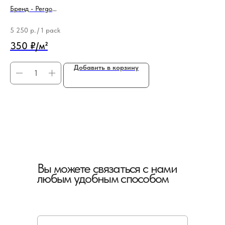
Бренд - Pergo
Бр
Тип продукции - Подложка
Ши
5 250
р.
/
1 pack
98
350 ₽/м²
Добавить в корзину
Вы можете связаться с нами
любым удобным способом