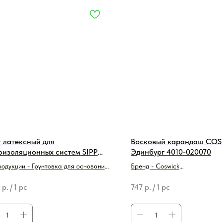
т латексный для
Восковый карандаш CO
оизоляционных систем SIPP
Эдинбург 4010-020070
er SBR LATEX 5кг
родукции - Грунтовка для оснований
Бренд - Coswick
 - SIPP PROM
Тип продукции - Средство для
р.
/
1 pc
747
р.
/
1 pc
реставрации/ремонта