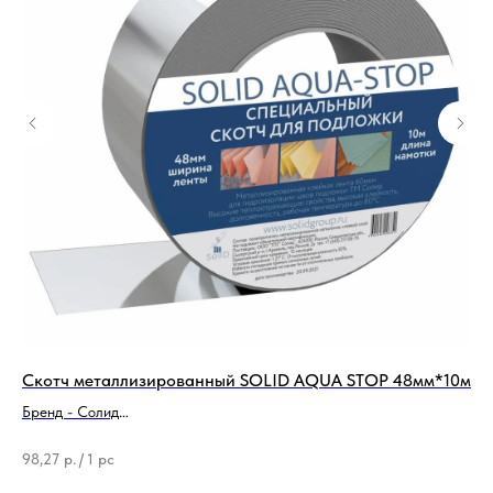
Скотч металлизированный SOLID AQUA STOP 48мм*10м
По
12
Бренд - Солид
Ширина - 48 мм
Бр
Ти
98,27
р.
/
1 pc
76