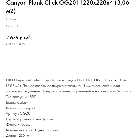
Canyon Plank Click OG201 1220x228x4 (3,06
м2)
Calitex
OG201
2 639 р./м²
8075,34
р.
ПВХ Покрытие Calitex Originals Bryce Canyon Plank Click OG201 1220x228x4
(3,06 м2). Данное напольное покрытие толщиной 4 мм, типом соединения
замковое соединение. Поверхность имеет Коричневый тон и тип фаски V-Фаска.
Тип продукции: SPC
Бренд: Calitex
Коллекция: Originals
Артикул: OG201
Страна производитель: Турция
Фаска: V-фаска
Количество полос: Однополосный
Длина: 1220 мм